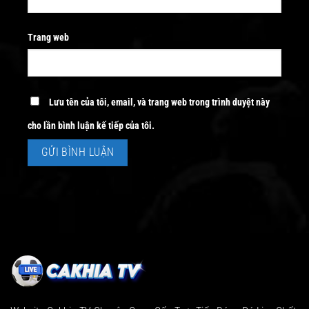
Trang web
Lưu tên của tôi, email, và trang web trong trình duyệt này
cho lần bình luận kế tiếp của tôi.