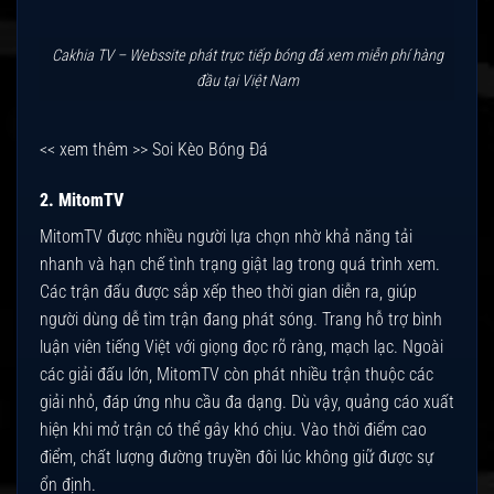
Cakhia TV – Webssite phát trực tiếp bóng đá xem miễn phí hàng
đầu tại Việt Nam
<< xem thêm >>
Soi Kèo Bóng Đá
2. MitomTV
MitomTV được nhiều người lựa chọn nhờ khả năng tải
nhanh và hạn chế tình trạng giật lag trong quá trình xem.
Các trận đấu được sắp xếp theo thời gian diễn ra, giúp
người dùng dễ tìm trận đang phát sóng.
Trang hỗ trợ bình
luận viên tiếng Việt với giọng đọc rõ ràng, mạch lạc. Ngoài
các giải đấu lớn, MitomTV còn phát nhiều trận thuộc các
giải nhỏ, đáp ứng nhu cầu đa dạng. Dù vậy, quảng cáo xuất
hiện khi mở trận có thể gây khó chịu. Vào thời điểm cao
điểm, chất lượng đường truyền đôi lúc không giữ được sự
ổn định.