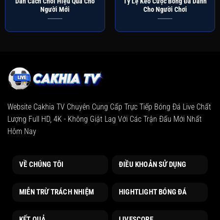
Dẫn Cách Chơi Hiệu Quả Cho
Tỷ Lệ Kèo Cược Bóng Đá Dành
Người Mới
Cho Người Chơi
Website Cakhia TV Chuyên Cung Cấp Trực Tiếp Bóng Đá Live Chất
Lượng Full HD, 4K - Không Giật Lag Với Các Trận Đấu Mới Nhất
Hôm Nay
VỀ CHÚNG TÔI
ĐIỀU KHOẢN SỬ DỤNG
MIỄN TRỪ TRÁCH NHIỆM
HIGHTLIGHT BÓNG ĐÁ
KẾT QUẢ
LIVESCORE