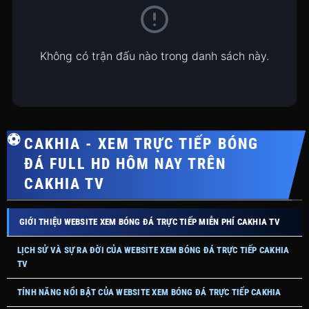
Không có trận đấu nào trong danh sách này.
CAKHIA - XEM TRỰC TIẾP BÓNG
ĐÁ FULL HD HÔM NAY TRÊN
CAKHIA TV
GIỚI THIỆU WEBSITE XEM BÓNG ĐÁ TRỰC TIẾP MIỄN PHÍ CAKHIA TV
LỊCH SỬ VÀ SỰ RA ĐỜI CỦA WEBSITE XEM BÓNG ĐÁ TRỰC TIẾP CAKHIA
TV
TÍNH NĂNG NỔI BẬT CỦA WEBSITE XEM BÓNG ĐÁ TRỰC TIẾP CAKHIA