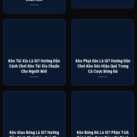
Kèo Tài Xỉu Là Gì? Hướng Dẫn
Kèo Phạt Góc Là Gì? Hướng Dẫn
Cách Chơi Kèo Tài Xỉu Chuẩn
Chơi Kèo Góc Hiệu Quả Trong
Cho Người Mới
Cá Cược Bóng Đá
Kèo Giao Bóng Là Gì? Hướng
Kèo Bóng Đá Là Gì? Phân Tích