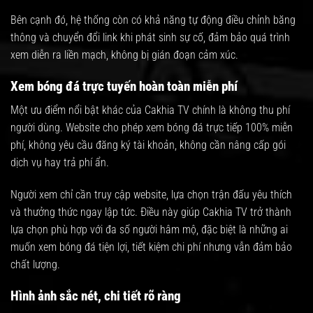
Bên cạnh đó, hệ thống còn có khả năng tự động điều chỉnh băng
thông và chuyển đổi link khi phát sinh sự cố, đảm bảo quá trình
xem diễn ra liền mạch, không bị gián đoạn cảm xúc.
Xem bóng đá trực tuyến hoàn toàn miễn phí
Một ưu điểm nổi bật khác của Cakhia TV chính là
không thu phí
người dùng
. Website cho phép xem bóng đá trực tiếp 100% miễn
phí, không yêu cầu đăng ký tài khoản, không cần nâng cấp gói
dịch vụ hay trả phí ẩn.
Người xem chỉ cần truy cập website, lựa chọn trận đấu yêu thích
và thưởng thức ngay lập tức. Điều này giúp Cakhia TV trở thành
lựa chọn phù hợp với đa số người hâm mộ, đặc biệt là những ai
muốn xem bóng đá tiện lợi, tiết kiệm chi phí nhưng vẫn đảm bảo
chất lượng.
Hình ảnh sắc nét, chi tiết rõ ràng