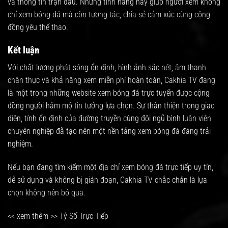
và thông tin trận đấu. Những tính năng này giúp người xem không
chỉ xem bóng đá mà còn tương tác, chia sẻ cảm xúc cùng cộng
đồng yêu thể thao.
Kết luận
Với chất lượng phát sóng ổn định, hình ảnh sắc nét, âm thanh
chân thực và khả năng xem miễn phí hoàn toàn, Cakhia TV đang
là một trong những website xem bóng đá trực tuyến được cộng
đồng người hâm mộ tin tưởng lựa chọn. Sự thân thiện trong giao
diện, tính ổn định của đường truyền cùng đội ngũ bình luận viên
chuyên nghiệp đã tạo nên một nền tảng xem bóng đá đáng trải
nghiệm.
Nếu bạn đang tìm kiếm một địa chỉ xem bóng đá trực tiếp uy tín,
dễ sử dụng và không bị gián đoạn, Cakhia TV chắc chắn là lựa
chọn không nên bỏ qua.
<< xem thêm >>
Tỷ Số Trực Tiếp