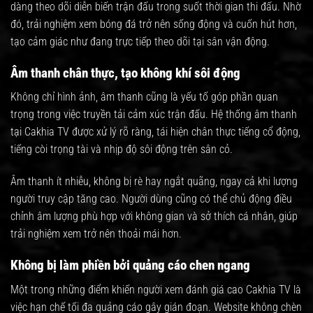
dàng theo dõi diễn biến trận đấu trong suốt thời gian thi đấu. Nhờ
đó, trải nghiệm xem bóng đá trở nên sống động và cuốn hút hơn,
tạo cảm giác như đang trực tiếp theo dõi tại sân vận động.
Âm thanh chân thực, tạo không khí sôi động
Không chỉ hình ảnh, âm thanh cũng là yếu tố góp phần quan
trọng trong việc truyền tải cảm xúc trận đấu. Hệ thống âm thanh
tại Cakhia TV được xử lý rõ ràng, tái hiện chân thực tiếng cổ động,
tiếng còi trọng tài và nhịp độ sôi động trên sân cỏ.
Âm thanh ít nhiễu, không bị rè hay ngắt quãng, ngay cả khi lượng
người truy cập tăng cao. Người dùng cũng có thể chủ động điều
chỉnh âm lượng phù hợp với không gian và sở thích cá nhân, giúp
trải nghiệm xem trở nên thoải mái hơn.
Không bị làm phiền bởi quảng cáo chen ngang
Một trong những điểm khiến người xem đánh giá cao Cakhia TV là
việc hạn chế tối đa quảng cáo gây gián đoạn. Website không chèn