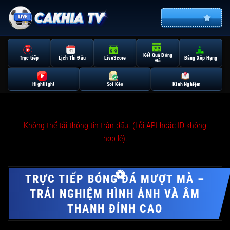
Bỏ
CƯỢC
qua
nội
dung
Kết Quả Bóng
Trực tiếp
Lịch Thi Đấu
LiveScore
Bảng Xếp Hạng
Đá
Hightlight
Soi Kèo
Kinh Nghiệm
Không thể tải thông tin trận đấu. (Lỗi API hoặc ID không
hợp lệ).
TRỰC TIẾP BÓNG ĐÁ MƯỢT MÀ –
TRẢI NGHIỆM HÌNH ẢNH VÀ ÂM
THANH ĐỈNH CAO