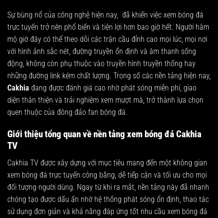
Sự bùng nổ của công nghệ hiện nay, đã khiến việc xem bóng đá
trực tuyến trở nên phổ biến và tiện lợi hơn bao giờ hết. Người hâm
mộ giờ đây có thể theo dõi các trận cầu đỉnh cao mọi lúc, mọi nơi
với hình ảnh sắc nét, đường truyền ổn định và âm thanh sống
động, không còn phụ thuộc vào truyền hình truyền thống hay
những đường link kém chất lượng. Trong số các nền tảng hiện nay,
Cakhia
đang được đánh giá cao nhờ phát sóng miễn phí, giao
diện thân thiện và trải nghiệm xem mượt mà, trở thành lựa chọn
quen thuộc của đông đảo fan bóng đá.
Giới thiệu tổng quan về nền tảng xem bóng đá Cakhia
TV
Cakhia TV được xây dựng với mục tiêu mang đến một không gian
xem bóng đá trực tuyến công bằng, dễ tiếp cận và tối ưu cho mọi
đối tượng người dùng. Ngay từ khi ra mắt, nền tảng này đã nhanh
chóng tạo được dấu ấn nhờ hệ thống phát sóng ổn định, thao tác
sử dụng đơn giản và khả năng đáp ứng tốt nhu cầu xem bóng đá