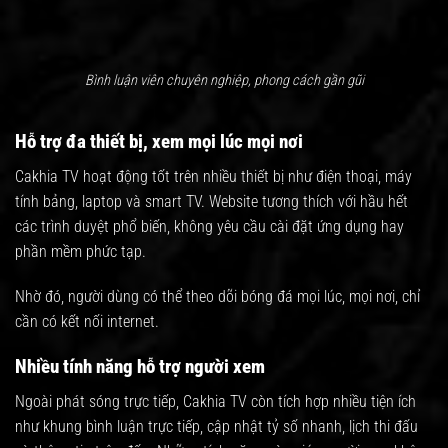
Bình luận viên chuyên nghiệp, phong cách gần gũi
Hỗ trợ đa thiết bị, xem mọi lúc mọi nơi
Cakhia TV hoạt động tốt trên nhiều thiết bị như điện thoại, máy
tính bảng, laptop và smart TV. Website tương thích với hầu hết
các trình duyệt phổ biến, không yêu cầu cài đặt ứng dụng hay
phần mềm phức tạp.
Nhờ đó, người dùng có thể theo dõi bóng đá mọi lúc, mọi nơi, chỉ
cần có kết nối internet.
Nhiều tính năng hỗ trợ người xem
Ngoài phát sóng trực tiếp, Cakhia TV còn tích hợp nhiều tiện ích
như khung bình luận trực tiếp, cập nhật tỷ số nhanh, lịch thi đấu