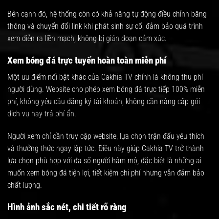
Bên cạnh đó, hệ thống còn có khả năng tự động điều chỉnh băng
thông và chuyển đổi link khi phát sinh sự cố, đảm bảo quá trình
xem diễn ra liền mạch, không bị gián đoạn cảm xúc.
Xem bóng đá trực tuyến hoàn toàn miễn phí
Một ưu điểm nổi bật khác của Cakhia TV chính là
không thu phí
người dùng
. Website cho phép xem bóng đá trực tiếp 100% miễn
phí, không yêu cầu đăng ký tài khoản, không cần nâng cấp gói
dịch vụ hay trả phí ẩn.
Người xem chỉ cần truy cập website, lựa chọn trận đấu yêu thích
và thưởng thức ngay lập tức. Điều này giúp Cakhia TV trở thành
lựa chọn phù hợp với đa số người hâm mộ, đặc biệt là những ai
muốn xem bóng đá tiện lợi, tiết kiệm chi phí nhưng vẫn đảm bảo
chất lượng.
Hình ảnh sắc nét, chi tiết rõ ràng