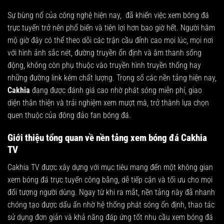
Sự bùng nổ của công nghệ hiện nay, đã khiến việc xem bóng đá
trực tuyến trở nên phổ biến và tiện lợi hơn bao giờ hết. Người hâm
mộ giờ đây có thể theo dõi các trận cầu đỉnh cao mọi lúc, mọi nơi
với hình ảnh sắc nét, đường truyền ổn định và âm thanh sống
động, không còn phụ thuộc vào truyền hình truyền thống hay
những đường link kém chất lượng. Trong số các nền tảng hiện nay,
Cakhia
đang được đánh giá cao nhờ phát sóng miễn phí, giao
diện thân thiện và trải nghiệm xem mượt mà, trở thành lựa chọn
quen thuộc của đông đảo fan bóng đá.
Giới thiệu tổng quan về nền tảng xem bóng đá Cakhia
TV
Cakhia TV được xây dựng với mục tiêu mang đến một không gian
xem bóng đá trực tuyến công bằng, dễ tiếp cận và tối ưu cho mọi
đối tượng người dùng. Ngay từ khi ra mắt, nền tảng này đã nhanh
chóng tạo được dấu ấn nhờ hệ thống phát sóng ổn định, thao tác
sử dụng đơn giản và khả năng đáp ứng tốt nhu cầu xem bóng đá