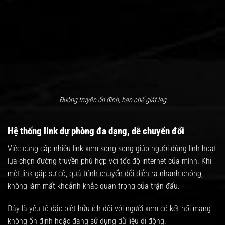
Đường truyền ổn định, hạn chế giật lag
Hệ thống link dự phòng đa dạng, dễ chuyển đổi
Việc cung cấp nhiều link xem song song giúp người dùng linh hoạt
lựa chọn đường truyền phù hợp với tốc độ internet của mình. Khi
một link gặp sự cố, quá trình chuyển đổi diễn ra nhanh chóng,
không làm mất khoảnh khắc quan trọng của trận đấu.
Đây là yếu tố đặc biệt hữu ích đối với người xem có kết nối mạng
không ổn định hoặc đang sử dụng dữ liệu di động.