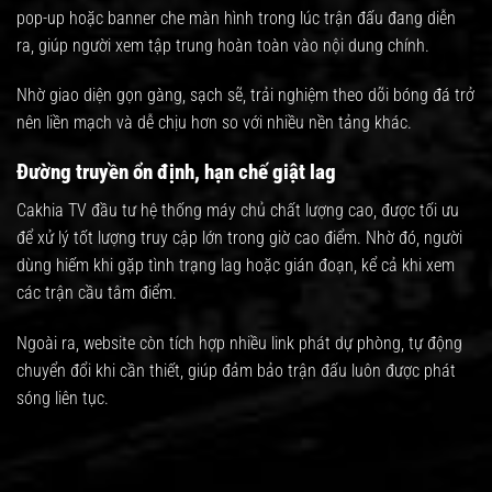
pop-up hoặc banner che màn hình trong lúc trận đấu đang diễn
ra, giúp người xem tập trung hoàn toàn vào nội dung chính.
Nhờ giao diện gọn gàng, sạch sẽ, trải nghiệm theo dõi bóng đá trở
nên liền mạch và dễ chịu hơn so với nhiều nền tảng khác.
Đường truyền ổn định, hạn chế giật lag
Cakhia TV đầu tư hệ thống máy chủ chất lượng cao, được tối ưu
để xử lý tốt lượng truy cập lớn trong giờ cao điểm. Nhờ đó, người
dùng hiếm khi gặp tình trạng lag hoặc gián đoạn, kể cả khi xem
các trận cầu tâm điểm.
Ngoài ra, website còn tích hợp nhiều link phát dự phòng, tự động
chuyển đổi khi cần thiết, giúp đảm bảo trận đấu luôn được phát
sóng liên tục.