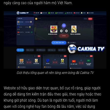
ngày càng cao của người hâm mộ Việt Nam.
Giới thiệu tổng quan về nền tảng xem bóng đá Cakhia TV
Website sở hữu giao diện trực quan, bố cục rõ ràng, giúp người
dùng dễ dàng tìm kiếm trận đấu theo giải, theo ngày hoặc theo
khung giờ phát sóng. Dù bạn là người lớn tuổi, người mới làm
quen với công nghệ hay fan bóng đá lâu năm, việc sử dụng