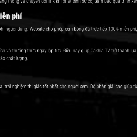
ng thông và chuyển đổi link khi phát sinh sự cố, đảm bảo quá trình xe
iễn phí
phí người dùng
. Website cho phép xem bóng đá trực tiếp 100% miễn phí
hích và thưởng thức ngay lập tức. Điều này giúp Cakhia TV trở thành lự
bảo chất lượng.
i trải nghiệm thị giác tốt nhất cho người xem. Độ phân giải cao giúp 