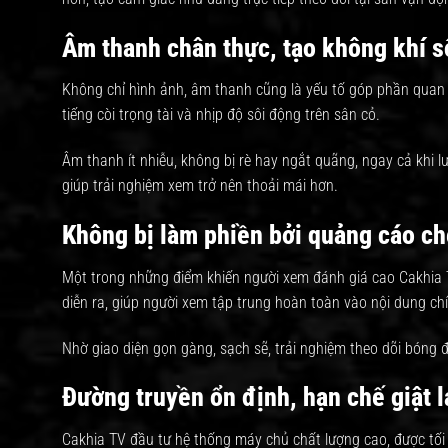
Âm thanh chân thực, tạo không khí s
Không chỉ hình ảnh, âm thanh cũng là yếu tố góp phần quan t
tiếng còi trọng tài và nhịp độ sôi động trên sân cỏ.
Âm thanh ít nhiễu, không bị rè hay ngắt quãng, ngay cả khi 
giúp trải nghiệm xem trở nên thoải mái hơn.
Không bị làm phiền bởi quảng cáo c
Một trong những điểm khiến người xem đánh giá cao Cakhia T
diễn ra, giúp người xem tập trung hoàn toàn vào nội dung ch
Nhờ giao diện gọn gàng, sạch sẽ, trải nghiệm theo dõi bóng đ
Đường truyền ổn định, hạn chế giật l
Cakhia TV đầu tư hệ thống máy chủ chất lượng cao, được tối ư