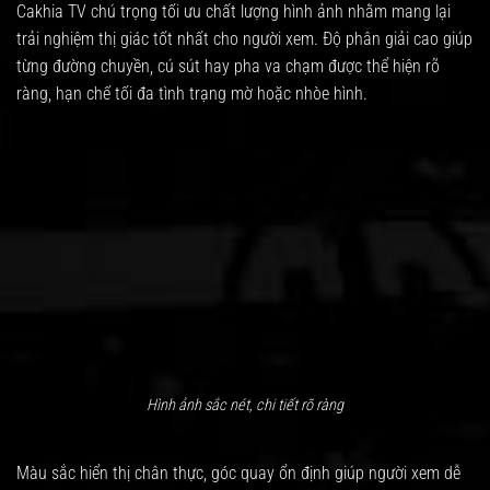
Cakhia TV chú trọng tối ưu chất lượng hình ảnh nhằm mang lại
trải nghiệm thị giác tốt nhất cho người xem. Độ phân giải cao giúp
từng đường chuyền, cú sút hay pha va chạm được thể hiện rõ
ràng, hạn chế tối đa tình trạng mờ hoặc nhòe hình.
Hình ảnh sắc nét, chi tiết rõ ràng
Màu sắc hiển thị chân thực, góc quay ổn định giúp người xem dễ