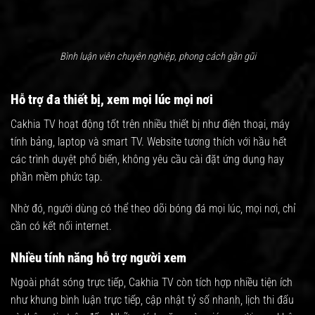
Bình luận viên chuyên nghiệp, phong cách gần gũi
Hỗ trợ đa thiết bị, xem mọi lúc mọi nơi
Cakhia TV hoạt động tốt trên nhiều thiết bị như điện thoại, máy
tính bảng, laptop và smart TV. Website tương thích với hầu hết
các trình duyệt phổ biến, không yêu cầu cài đặt ứng dụng hay
phần mềm phức tạp.
Nhờ đó, người dùng có thể theo dõi bóng đá mọi lúc, mọi nơi, chỉ
cần có kết nối internet.
Nhiều tính năng hỗ trợ người xem
Ngoài phát sóng trực tiếp, Cakhia TV còn tích hợp nhiều tiện ích
như khung bình luận trực tiếp, cập nhật tỷ số nhanh, lịch thi đấu