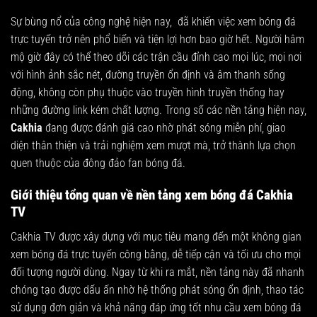
Sự bùng nổ của công nghệ hiện nay, đã khiến việc xem bóng đá
trực tuyến trở nên phổ biến và tiện lợi hơn bao giờ hết. Người hâm
mộ giờ đây có thể theo dõi các trận cầu đỉnh cao mọi lúc, mọi nơi
với hình ảnh sắc nét, đường truyền ổn định và âm thanh sống
động, không còn phụ thuộc vào truyền hình truyền thống hay
những đường link kém chất lượng. Trong số các nền tảng hiện nay,
Cakhia
đang được đánh giá cao nhờ phát sóng miễn phí, giao
diện thân thiện và trải nghiệm xem mượt mà, trở thành lựa chọn
quen thuộc của đông đảo fan bóng đá.
Giới thiệu tổng quan về nền tảng xem bóng đá Cakhia
TV
Cakhia TV được xây dựng với mục tiêu mang đến một không gian
xem bóng đá trực tuyến công bằng, dễ tiếp cận và tối ưu cho mọi
đối tượng người dùng. Ngay từ khi ra mắt, nền tảng này đã nhanh
chóng tạo được dấu ấn nhờ hệ thống phát sóng ổn định, thao tác
sử dụng đơn giản và khả năng đáp ứng tốt nhu cầu xem bóng đá