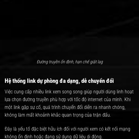
Đường truyền ổn định, hạn chế giật lag
Hệ thống link dự phòng đa dạng, dễ chuyển đổi
Việc cung cấp nhiều link xem song song giúp người dùng linh hoạt
lựa chọn đường truyền phù hợp với tốc độ internet của mình. Khi
một link gặp sự cố, quá trình chuyển đổi diễn ra nhanh chóng,
không làm mất khoảnh khắc quan trọng của trận đấu.
Đây là yếu tố đặc biệt hữu ích đối với người xem có kết nối mạng
không ổn định hoặc đang sử dụng dữ liệu di động.