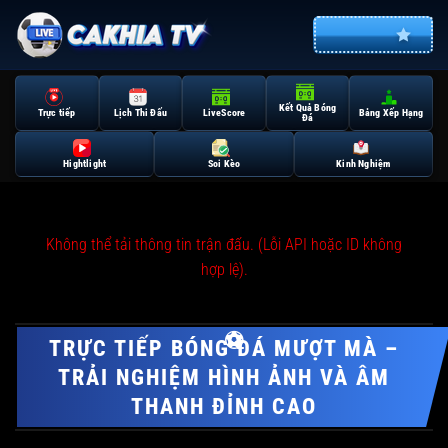
Bỏ
CƯỢC
qua
nội
dung
Kết Quả Bóng
Trực tiếp
Lịch Thi Đấu
LiveScore
Bảng Xếp Hạng
Đá
Hightlight
Soi Kèo
Kinh Nghiệm
Không thể tải thông tin trận đấu. (Lỗi API hoặc ID không
hợp lệ).
TRỰC TIẾP BÓNG ĐÁ MƯỢT MÀ –
TRẢI NGHIỆM HÌNH ẢNH VÀ ÂM
THANH ĐỈNH CAO