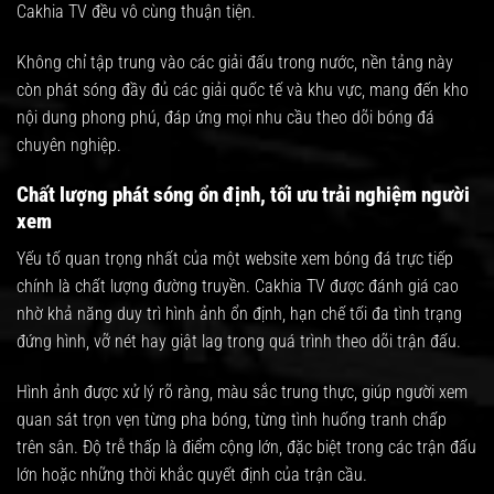
Cakhia TV đều vô cùng thuận tiện.
Không chỉ tập trung vào các giải đấu trong nước, nền tảng này
còn phát sóng đầy đủ các giải quốc tế và khu vực, mang đến kho
nội dung phong phú, đáp ứng mọi nhu cầu theo dõi bóng đá
chuyên nghiệp.
Chất lượng phát sóng ổn định, tối ưu trải nghiệm người
xem
Yếu tố quan trọng nhất của một website xem bóng đá trực tiếp
chính là chất lượng đường truyền. Cakhia TV được đánh giá cao
nhờ khả năng duy trì hình ảnh ổn định, hạn chế tối đa tình trạng
đứng hình, vỡ nét hay giật lag trong quá trình theo dõi trận đấu.
Hình ảnh được xử lý rõ ràng, màu sắc trung thực, giúp người xem
quan sát trọn vẹn từng pha bóng, từng tình huống tranh chấp
trên sân. Độ trễ thấp là điểm cộng lớn, đặc biệt trong các trận đấu
lớn hoặc những thời khắc quyết định của trận cầu.