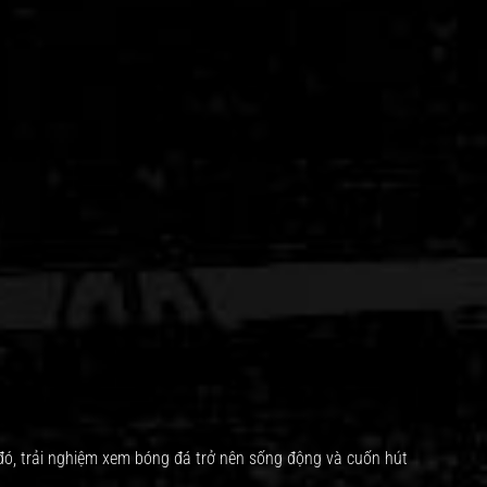
ờ đó, trải nghiệm xem bóng đá trở nên sống động và cuốn hút