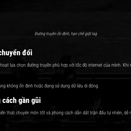
Đường truyền ổn định, hạn chế giật lag
 chuyển đổi
hoạt lựa chọn đường truyền phù hợp với tốc độ internet của mình. Khi 
mạng không ổn định hoặc đang sử dụng dữ liệu di động.
 cách gần gũi
kiến thức chuyên môn tốt và phong cách dẫn dắt trận đấu tự nhiên, dễ 