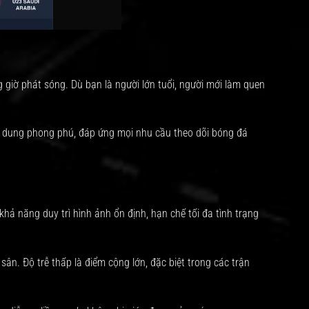
 giờ phát sóng. Dù bạn là người lớn tuổi, người mới làm quen
ội dung phong phú, đáp ứng mọi nhu cầu theo dõi bóng đá
hả năng duy trì hình ảnh ổn định, hạn chế tối đa tình trạng
ân. Độ trễ thấp là điểm cộng lớn, đặc biệt trong các trận