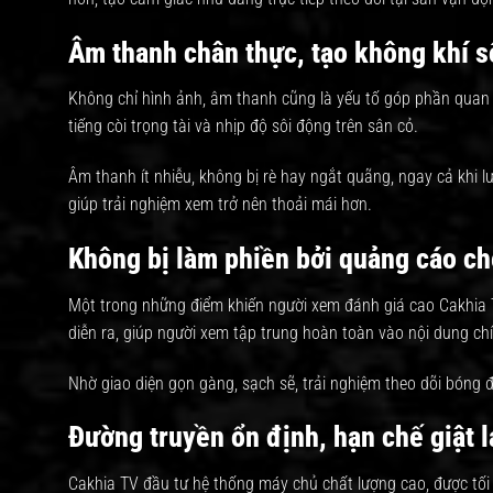
Âm thanh chân thực, tạo không khí s
Không chỉ hình ảnh, âm thanh cũng là yếu tố góp phần quan t
tiếng còi trọng tài và nhịp độ sôi động trên sân cỏ.
Âm thanh ít nhiễu, không bị rè hay ngắt quãng, ngay cả khi 
giúp trải nghiệm xem trở nên thoải mái hơn.
Không bị làm phiền bởi quảng cáo c
Một trong những điểm khiến người xem đánh giá cao Cakhia T
diễn ra, giúp người xem tập trung hoàn toàn vào nội dung ch
Nhờ giao diện gọn gàng, sạch sẽ, trải nghiệm theo dõi bóng đ
Đường truyền ổn định, hạn chế giật l
Cakhia TV đầu tư hệ thống máy chủ chất lượng cao, được tối ư