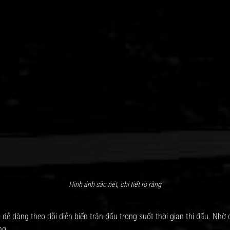
Hình ảnh sắc nét, chi tiết rõ ràng
 dễ dàng theo dõi diễn biến trận đấu trong suốt thời gian thi đấu. Nh
ng.