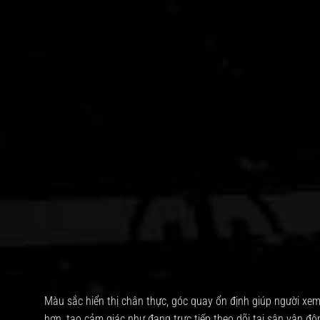
Màu sắc hiển thị chân thực, góc quay ổn định giúp người xem
hơn, tạo cảm giác như đang trực tiếp theo dõi tại sân vận độ