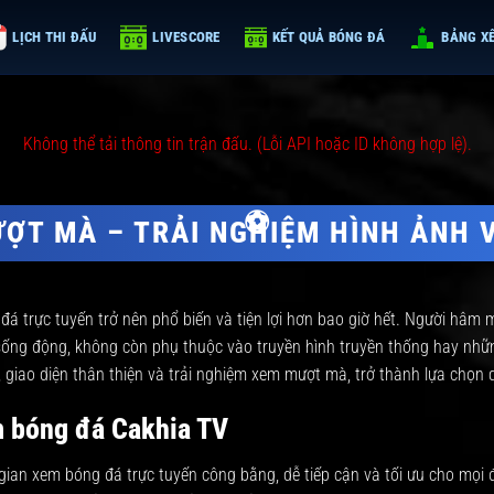
LỊCH THI ĐẤU
LIVESCORE
KẾT QUẢ BÓNG ĐÁ
BẢNG X
Không thể tải thông tin trận đấu. (Lỗi API hoặc ID không hợp lệ).
ƯỢT MÀ – TRẢI NGHIỆM HÌNH ẢNH 
 trực tuyến trở nên phổ biến và tiện lợi hơn bao giờ hết. Người hâm m
 sống động, không còn phụ thuộc vào truyền hình truyền thống hay nhữn
giao diện thân thiện và trải nghiệm xem mượt mà, trở thành lựa chọn
m bóng đá Cakhia TV
an xem bóng đá trực tuyến công bằng, dễ tiếp cận và tối ưu cho mọi đ