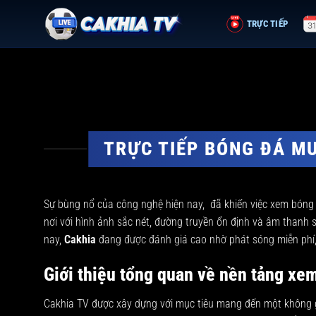
Bỏ
TRỰC TIẾP
qua
nội
dung
TRỰC TIẾP BÓNG ĐÁ M
Sự bùng nổ của công nghệ hiện nay, đã khiến việc xem bóng đá
nơi với hình ảnh sắc nét, đường truyền ổn định và âm thanh
nay,
Cakhia
đang được đánh giá cao nhờ phát sóng miễn phí, 
Giới thiệu tổng quan về nền tảng xe
Cakhia TV được xây dựng với mục tiêu mang đến một không gi