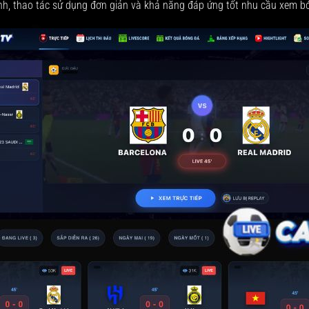
nh, thao tác sử dụng đơn giản và khả năng đáp ứng tốt nhu cầu xem 