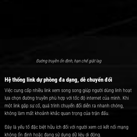
Đường truyền ổn định, hạn chế giật lag
Hệ thống link dự phòng đa dạng, dễ chuyển đổi
Việc cung cấp nhiều link xem song song giúp người dùng linh hoạt
lựa chọn đường truyền phù hợp với tốc độ internet của mình. Khi
một link gặp sự cố, quá trình chuyển đổi diễn ra nhanh chóng,
không làm mất khoảnh khắc quan trọng của trận đấu.
Đây là yếu tố đặc biệt hữu ích đối với người xem có kết nối mạng
không ổn định hoặc đang sử dụng dữ liệu di động.