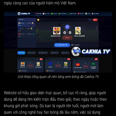
ngày càng cao của người hâm mộ Việt Nam.
Giới thiệu tổng quan về nền tảng xem bóng đá Cakhia TV
Website sở hữu giao diện trực quan, bố cục rõ ràng, giúp người
dùng dễ dàng tìm kiếm trận đấu theo giải, theo ngày hoặc theo
khung giờ phát sóng. Dù bạn là người lớn tuổi, người mới làm
quen với công nghệ hay fan bóng đá lâu năm, việc sử dụng