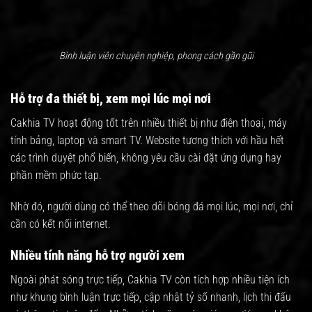
Bình luận viên chuyên nghiệp, phong cách gần gũi
Hỗ trợ đa thiết bị, xem mọi lúc mọi nơi
Cakhia TV hoạt động tốt trên nhiều thiết bị như điện thoại, máy
tính bảng, laptop và smart TV. Website tương thích với hầu hết
các trình duyệt phổ biến, không yêu cầu cài đặt ứng dụng hay
phần mềm phức tạp.
Nhờ đó, người dùng có thể theo dõi bóng đá mọi lúc, mọi nơi, chỉ
cần có kết nối internet.
Nhiều tính năng hỗ trợ người xem
Ngoài phát sóng trực tiếp, Cakhia TV còn tích hợp nhiều tiện ích
như khung bình luận trực tiếp, cập nhật tỷ số nhanh, lịch thi đấu