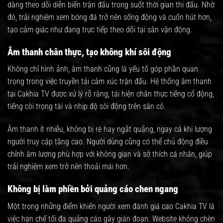
dàng theo dõi diễn biến trận đấu trong suốt thời gian thi đấu. Nhờ
đó, trải nghiệm xem bóng đá trở nên sống động và cuốn hút hơn,
tạo cảm giác như đang trực tiếp theo dõi tại sân vận động.
Âm thanh chân thực, tạo không khí sôi động
Không chỉ hình ảnh, âm thanh cũng là yếu tố góp phần quan
trọng trong việc truyền tải cảm xúc trận đấu. Hệ thống âm thanh
tại Cakhia TV được xử lý rõ ràng, tái hiện chân thực tiếng cổ động,
tiếng còi trọng tài và nhịp độ sôi động trên sân cỏ.
Âm thanh ít nhiễu, không bị rè hay ngắt quãng, ngay cả khi lượng
người truy cập tăng cao. Người dùng cũng có thể chủ động điều
chỉnh âm lượng phù hợp với không gian và sở thích cá nhân, giúp
trải nghiệm xem trở nên thoải mái hơn.
Không bị làm phiền bởi quảng cáo chen ngang
Một trong những điểm khiến người xem đánh giá cao Cakhia TV là
việc hạn chế tối đa quảng cáo gây gián đoạn. Website không chèn