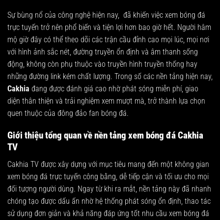
Sự bùng nổ của công nghệ hiện nay, đã khiến việc xem bóng đá
trực tuyến trở nên phổ biến và tiện lợi hơn bao giờ hết. Người hâm
mộ giờ đây có thể theo dõi các trận cầu đỉnh cao mọi lúc, mọi nơi
với hình ảnh sắc nét, đường truyền ổn định và âm thanh sống
động, không còn phụ thuộc vào truyền hình truyền thống hay
những đường link kém chất lượng. Trong số các nền tảng hiện nay,
Cakhia
đang được đánh giá cao nhờ phát sóng miễn phí, giao
diện thân thiện và trải nghiệm xem mượt mà, trở thành lựa chọn
quen thuộc của đông đảo fan bóng đá.
Giới thiệu tổng quan về nền tảng xem bóng đá Cakhia
TV
Cakhia TV được xây dựng với mục tiêu mang đến một không gian
xem bóng đá trực tuyến công bằng, dễ tiếp cận và tối ưu cho mọi
đối tượng người dùng. Ngay từ khi ra mắt, nền tảng này đã nhanh
chóng tạo được dấu ấn nhờ hệ thống phát sóng ổn định, thao tác
sử dụng đơn giản và khả năng đáp ứng tốt nhu cầu xem bóng đá