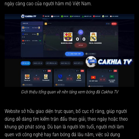
ngày càng cao của người hâm mộ Việt Nam.
Giới thiệu tổng quan về nền tảng xem bóng đá Cakhia TV
Website sở hữu giao diện trực quan, bố cục rõ ràng, giúp người
dùng dễ dàng tìm kiếm trận đấu theo giải, theo ngày hoặc theo
khung giờ phát sóng. Dù bạn là người lớn tuổi, người mới làm
quen với công nghệ hay fan bóng đá lâu năm, việc sử dụng