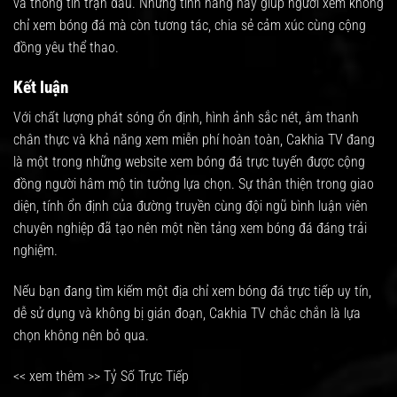
và thông tin trận đấu. Những tính năng này giúp người xem không
chỉ xem bóng đá mà còn tương tác, chia sẻ cảm xúc cùng cộng
đồng yêu thể thao.
Kết luận
Với chất lượng phát sóng ổn định, hình ảnh sắc nét, âm thanh
chân thực và khả năng xem miễn phí hoàn toàn, Cakhia TV đang
là một trong những website xem bóng đá trực tuyến được cộng
đồng người hâm mộ tin tưởng lựa chọn. Sự thân thiện trong giao
diện, tính ổn định của đường truyền cùng đội ngũ bình luận viên
chuyên nghiệp đã tạo nên một nền tảng xem bóng đá đáng trải
nghiệm.
Nếu bạn đang tìm kiếm một địa chỉ xem bóng đá trực tiếp uy tín,
dễ sử dụng và không bị gián đoạn, Cakhia TV chắc chắn là lựa
chọn không nên bỏ qua.
<< xem thêm >>
Tỷ Số Trực Tiếp