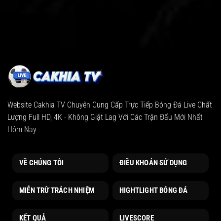
Website Cakhia TV Chuyên Cung Cấp Trực Tiếp Bóng Đá Live Chất
Lượng Full HD, 4K - Không Giật Lag Với Các Trận Đấu Mới Nhất
Hôm Nay
VỀ CHÚNG TÔI
ĐIỀU KHOẢN SỬ DỤNG
MIỄN TRỪ TRÁCH NHIỆM
HIGHTLIGHT BÓNG ĐÁ
KẾT QUẢ
LIVESCORE