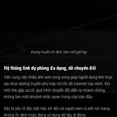
Đường truyền ổn định, hạn chế giật lag
Hệ thống link dự phòng đa dạng, dễ chuyển đổi
Việc cung cấp nhiều link xem song song giúp người dùng linh hoạt
lựa chọn đường truyền phù hợp với tốc độ internet của mình. Khi
một link gặp sự cố, quá trình chuyển đổi diễn ra nhanh chóng,
không làm mất khoảnh khắc quan trọng của trận đấu.
Đây là yếu tố đặc biệt hữu ích đối với người xem có kết nối mạng
không ổn định hoặc đang sử dụng dữ liệu di động.