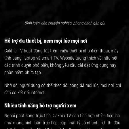
Bình luận viên chuyên nghiệp, phong cách gần gũi
Hỗ trợ đa thiết bị, xem mọi lúc mọi nơi
Cakhia TV hoạt động tốt trên nhiều thiết bị như điện thoại, máy
tính bảng, laptop và smart TV. Website tương thích với hầu hết
các trình duyệt phổ biến, không yêu cầu cài đặt ứng dụng hay
phần mềm phức tạp.
Nhờ đó, người dùng có thể theo dõi bóng đá mọi lúc, mọi nơi, chỉ
cần có kết nối internet.
Nhiều tính năng hỗ trợ người xem
Ngoài phát sóng trực tiếp, Cakhia TV còn tích hợp nhiều tiện ích
như khung bình luận trực tiếp, cập nhật tỷ số nhanh, lịch thi đấu