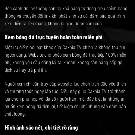
Bên cạnh đó, hệ thống còn có khả năng tự động điều chỉnh băng
thông và chuyển đổi link khi phát sinh sự cố, đảm bảo quá trình
xem diễn ra liền mạch, không bị gián đoạn cảm xúc.
Xem bóng đá trực tuyến hoàn toàn miễn phí
Một ưu điểm nổi bật khác của Cakhia TV chính là
không thu phí
người dùng
. Website cho phép xem bóng đá trực tiếp 100% miễn
phí, không yêu cầu đăng ký tài khoản, không cần nâng cấp gói
dịch vụ hay trả phí ẩn.
Người xem chỉ cần truy cập website, lựa chọn trận đấu yêu thích
và thưởng thức ngay lập tức. Điều này giúp Cakhia TV trở thành
lựa chọn phù hợp với đa số người hâm mộ, đặc biệt là những ai
muốn xem bóng đá tiện lợi, tiết kiệm chi phí nhưng vẫn đảm bảo
chất lượng.
Hình ảnh sắc nét, chi tiết rõ ràng