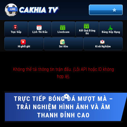
Bỏ
CƯỢC
qua
nội
dung
Kết Quả Bóng
Trực tiếp
Lịch Thi Đấu
LiveScore
Bảng Xếp Hạng
Đá
Hightlight
Soi Kèo
Kinh Nghiệm
Không thể tải thông tin trận đấu. (Lỗi API hoặc ID không
hợp lệ).
TRỰC TIẾP BÓNG ĐÁ MƯỢT MÀ –
TRẢI NGHIỆM HÌNH ẢNH VÀ ÂM
THANH ĐỈNH CAO