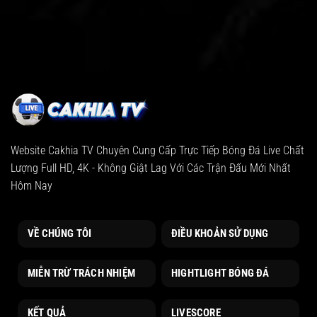
Website Cakhia TV Chuyên Cung Cấp Trực Tiếp Bóng Đá Live Chất
Lượng Full HD, 4K - Không Giật Lag Với Các Trận Đấu Mới Nhất
Hôm Nay
VỀ CHÚNG TÔI
ĐIỀU KHOẢN SỬ DỤNG
MIỄN TRỪ TRÁCH NHIỆM
HIGHTLIGHT BÓNG ĐÁ
KẾT QUẢ
LIVESCORE