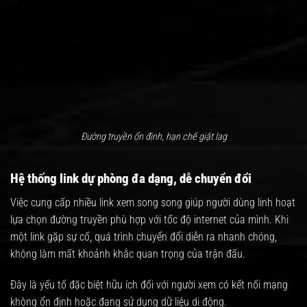
Đường truyền ổn định, hạn chế giật lag
Hệ thống link dự phòng đa dạng, dễ chuyển đổi
Việc cung cấp nhiều link xem song song giúp người dùng linh hoạt
lựa chọn đường truyền phù hợp với tốc độ internet của mình. Khi
một link gặp sự cố, quá trình chuyển đổi diễn ra nhanh chóng,
không làm mất khoảnh khắc quan trọng của trận đấu.
Đây là yếu tố đặc biệt hữu ích đối với người xem có kết nối mạng
không ổn định hoặc đang sử dụng dữ liệu di động.