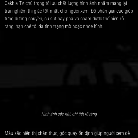
Cakhia TV chú trọng tối ưu chất lượng hình ảnh nhằm mang lại
trải nghiệm thị giác tốt nhất cho người xem. Độ phân giải cao giúp
từng đường chuyền, cú sút hay pha va chạm được thể hiện rõ
ràng, hạn chế tối đa tình trạng mờ hoặc nhòe hình.
Hình ảnh sắc nét, chi tiết rõ ràng
Màu sắc hiển thị chân thực, góc quay ổn định giúp người xem dễ