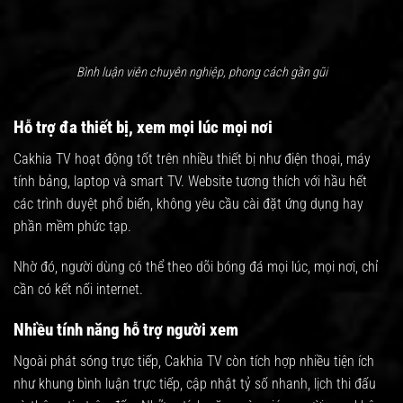
Bình luận viên chuyên nghiệp, phong cách gần gũi
Hỗ trợ đa thiết bị, xem mọi lúc mọi nơi
Cakhia TV hoạt động tốt trên nhiều thiết bị như điện thoại, máy
tính bảng, laptop và smart TV. Website tương thích với hầu hết
các trình duyệt phổ biến, không yêu cầu cài đặt ứng dụng hay
phần mềm phức tạp.
Nhờ đó, người dùng có thể theo dõi bóng đá mọi lúc, mọi nơi, chỉ
cần có kết nối internet.
Nhiều tính năng hỗ trợ người xem
Ngoài phát sóng trực tiếp, Cakhia TV còn tích hợp nhiều tiện ích
như khung bình luận trực tiếp, cập nhật tỷ số nhanh, lịch thi đấu