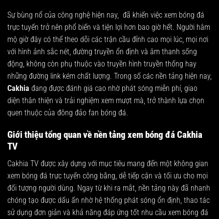
Sự bùng nổ của công nghệ hiện nay, đã khiến việc xem bóng đá
trực tuyến trở nên phổ biến và tiện lợi hơn bao giờ hết. Người hâm
mộ giờ đây có thể theo dõi các trận cầu đỉnh cao mọi lúc, mọi nơi
với hình ảnh sắc nét, đường truyền ổn định và âm thanh sống
động, không còn phụ thuộc vào truyền hình truyền thống hay
những đường link kém chất lượng. Trong số các nền tảng hiện nay,
Cakhia
đang được đánh giá cao nhờ phát sóng miễn phí, giao
diện thân thiện và trải nghiệm xem mượt mà, trở thành lựa chọn
quen thuộc của đông đảo fan bóng đá.
Giới thiệu tổng quan về nền tảng xem bóng đá Cakhia
TV
Cakhia TV được xây dựng với mục tiêu mang đến một không gian
xem bóng đá trực tuyến công bằng, dễ tiếp cận và tối ưu cho mọi
đối tượng người dùng. Ngay từ khi ra mắt, nền tảng này đã nhanh
chóng tạo được dấu ấn nhờ hệ thống phát sóng ổn định, thao tác
sử dụng đơn giản và khả năng đáp ứng tốt nhu cầu xem bóng đá