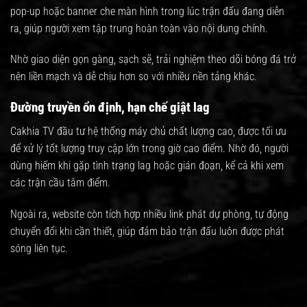
pop-up hoặc banner che màn hình trong lúc trận đấu đang diễn
ra, giúp người xem tập trung hoàn toàn vào nội dung chính.
Nhờ giao diện gọn gàng, sạch sẽ, trải nghiệm theo dõi bóng đá trở
nên liền mạch và dễ chịu hơn so với nhiều nền tảng khác.
Đường truyền ổn định, hạn chế giật lag
Cakhia TV đầu tư hệ thống máy chủ chất lượng cao, được tối ưu
để xử lý tốt lượng truy cập lớn trong giờ cao điểm. Nhờ đó, người
dùng hiếm khi gặp tình trạng lag hoặc gián đoạn, kể cả khi xem
các trận cầu tâm điểm.
Ngoài ra, website còn tích hợp nhiều link phát dự phòng, tự động
chuyển đổi khi cần thiết, giúp đảm bảo trận đấu luôn được phát
sóng liên tục.