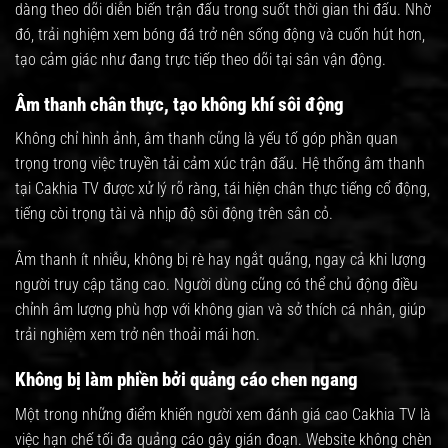
dàng theo dõi diễn biến trận đấu trong suốt thời gian thi đấu. Nhờ
đó, trải nghiệm xem bóng đá trở nên sống động và cuốn hút hơn,
tạo cảm giác như đang trực tiếp theo dõi tại sân vận động.
Âm thanh chân thực, tạo không khí sôi động
Không chỉ hình ảnh, âm thanh cũng là yếu tố góp phần quan
trọng trong việc truyền tải cảm xúc trận đấu. Hệ thống âm thanh
tại Cakhia TV được xử lý rõ ràng, tái hiện chân thực tiếng cổ động,
tiếng còi trọng tài và nhịp độ sôi động trên sân cỏ.
Âm thanh ít nhiễu, không bị rè hay ngắt quãng, ngay cả khi lượng
người truy cập tăng cao. Người dùng cũng có thể chủ động điều
chỉnh âm lượng phù hợp với không gian và sở thích cá nhân, giúp
trải nghiệm xem trở nên thoải mái hơn.
Không bị làm phiền bởi quảng cáo chen ngang
Một trong những điểm khiến người xem đánh giá cao Cakhia TV là
việc hạn chế tối đa quảng cáo gây gián đoạn. Website không chèn