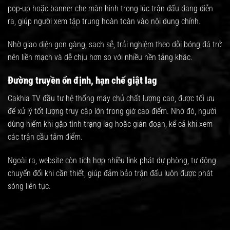
pop-up hoặc banner che màn hình trong lúc trận đấu đang diễn
ra, giúp người xem tập trung hoàn toàn vào nội dung chính.
Nhờ giao diện gọn gàng, sạch sẽ, trải nghiệm theo dõi bóng đá trở
nên liền mạch và dễ chịu hơn so với nhiều nền tảng khác.
Đường truyền ổn định, hạn chế giật lag
Cakhia TV đầu tư hệ thống máy chủ chất lượng cao, được tối ưu
để xử lý tốt lượng truy cập lớn trong giờ cao điểm. Nhờ đó, người
dùng hiếm khi gặp tình trạng lag hoặc gián đoạn, kể cả khi xem
các trận cầu tâm điểm.
Ngoài ra, website còn tích hợp nhiều link phát dự phòng, tự động
chuyển đổi khi cần thiết, giúp đảm bảo trận đấu luôn được phát
sóng liên tục.