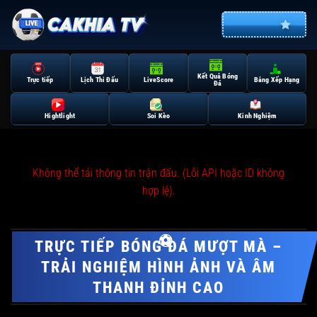
Bỏ
CƯỢC
qua
nội
dung
Kết Quả Bóng
Trực tiếp
Lịch Thi Đấu
LiveScore
Bảng Xếp Hạng
Đá
Hightlight
Soi Kèo
Kinh Nghiệm
Không thể tải thông tin trận đấu. (Lỗi API hoặc ID không
hợp lệ).
TRỰC TIẾP BÓNG ĐÁ MƯỢT MÀ –
TRẢI NGHIỆM HÌNH ẢNH VÀ ÂM
THANH ĐỈNH CAO