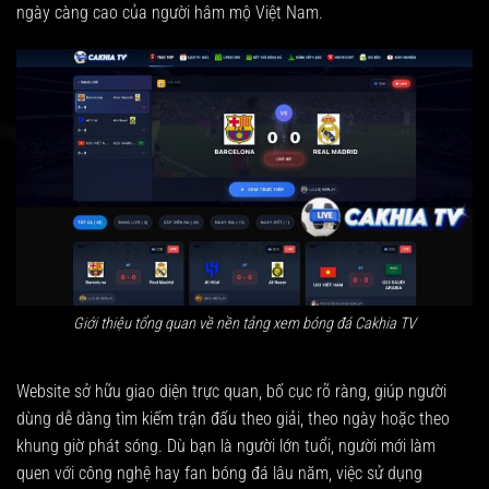
ngày càng cao của người hâm mộ Việt Nam.
Giới thiệu tổng quan về nền tảng xem bóng đá Cakhia TV
Website sở hữu giao diện trực quan, bố cục rõ ràng, giúp người
dùng dễ dàng tìm kiếm trận đấu theo giải, theo ngày hoặc theo
khung giờ phát sóng. Dù bạn là người lớn tuổi, người mới làm
quen với công nghệ hay fan bóng đá lâu năm, việc sử dụng