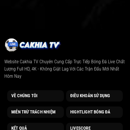
Website Cakhia TV Chuyên Cung Cấp Trực Tiếp Bóng Đá Live Chất
Lượng Full HD, 4K - Không Giật Lag Với Các Trận Đấu Mới Nhất
Hôm Nay
VỀ CHÚNG TÔI
ĐIỀU KHOẢN SỬ DỤNG
MIỄN TRỪ TRÁCH NHIỆM
HIGHTLIGHT BÓNG ĐÁ
KẾT QUẢ
LIVESCORE