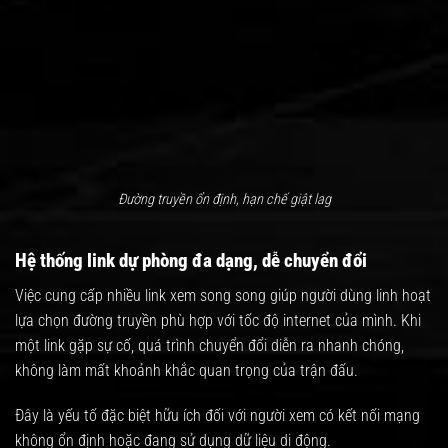
Đường truyền ổn định, hạn chế giật lag
Hệ thống link dự phòng đa dạng, dễ chuyển đổi
Việc cung cấp nhiều link xem song song giúp người dùng linh hoạt
lựa chọn đường truyền phù hợp với tốc độ internet của mình. Khi
một link gặp sự cố, quá trình chuyển đổi diễn ra nhanh chóng,
không làm mất khoảnh khắc quan trọng của trận đấu.
Đây là yếu tố đặc biệt hữu ích đối với người xem có kết nối mạng
không ổn định hoặc đang sử dụng dữ liệu di động.