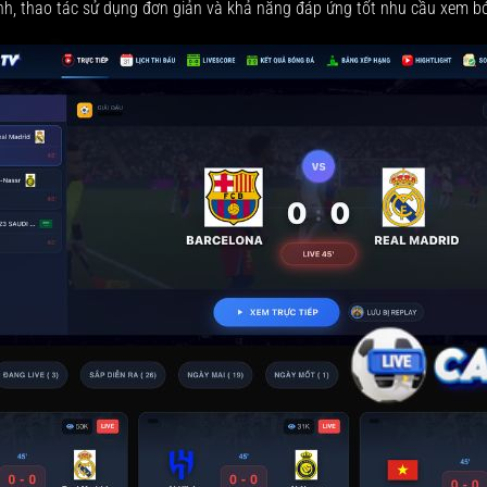
nh, thao tác sử dụng đơn giản và khả năng đáp ứng tốt nhu cầu xem 