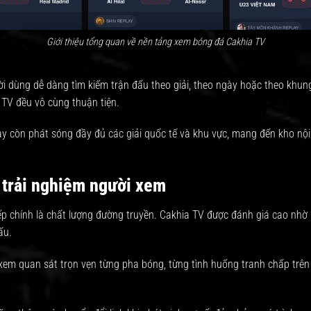
Giới thiệu tổng quan về nền tảng xem bóng đá Cakhia TV
ời dùng dễ dàng tìm kiếm trận đấu theo giải, theo ngày hoặc theo khung
 TV đều vô cùng thuận tiện.
này còn phát sóng đầy đủ các giải quốc tế và khu vực, mang đến kho n
u trải nghiệm người xem
p chính là chất lượng đường truyền. Cakhia TV được đánh giá cao nhờ k
ấu.
xem quan sát trọn vẹn từng pha bóng, từng tình huống tranh chấp trên s