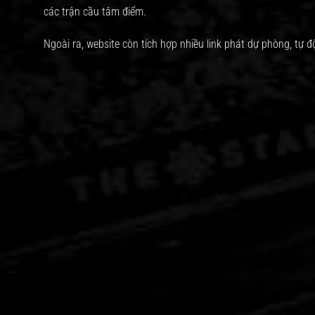
các trận cầu tâm điểm.
Ngoài ra, website còn tích hợp nhiều link phát dự phòng, tự đ