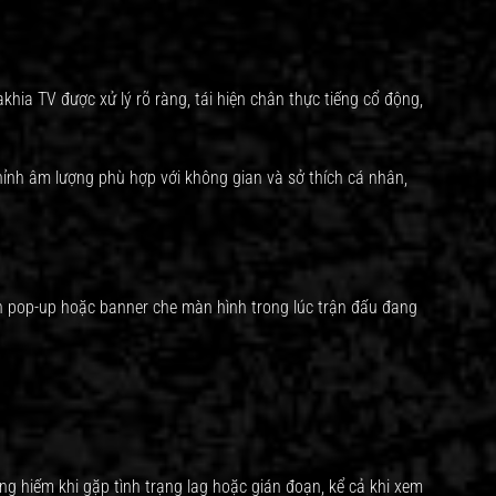
hia TV được xử lý rõ ràng, tái hiện chân thực tiếng cổ động,
hỉnh âm lượng phù hợp với không gian và sở thích cá nhân,
n pop-up hoặc banner che màn hình trong lúc trận đấu đang
ng hiếm khi gặp tình trạng lag hoặc gián đoạn, kể cả khi xem