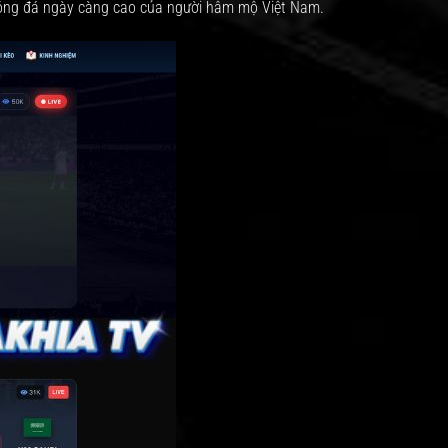
bóng đá ngày càng cao của người hâm mộ Việt Nam.