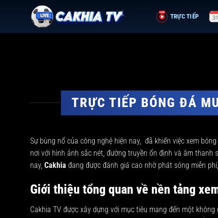
Bỏ
TRỰC TIẾP
qua
nội
dung
TRỰC TIẾP BÓNG ĐÁ M
Sự bùng nổ của công nghệ hiện nay, đã khiến việc xem bóng đá
nơi với hình ảnh sắc nét, đường truyền ổn định và âm thanh
nay,
Cakhia
đang được đánh giá cao nhờ phát sóng miễn phí, 
Giới thiệu tổng quan về nền tảng xe
Cakhia TV được xây dựng với mục tiêu mang đến một không gi