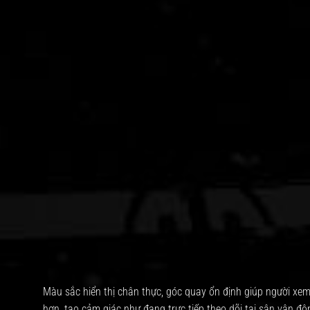
Màu sắc hiển thị chân thực, góc quay ổn định giúp người xem
hơn, tạo cảm giác như đang trực tiếp theo dõi tại sân vận độ