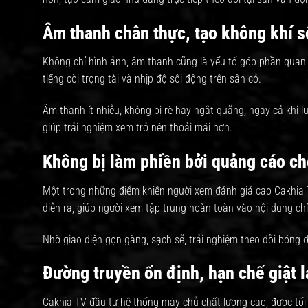
Âm thanh chân thực, tạo không khí s
Không chỉ hình ảnh, âm thanh cũng là yếu tố góp phần quan t
tiếng còi trọng tài và nhịp độ sôi động trên sân cỏ.
Âm thanh ít nhiễu, không bị rè hay ngắt quãng, ngay cả khi 
giúp trải nghiệm xem trở nên thoải mái hơn.
Không bị làm phiền bởi quảng cáo c
Một trong những điểm khiến người xem đánh giá cao Cakhia T
diễn ra, giúp người xem tập trung hoàn toàn vào nội dung ch
Nhờ giao diện gọn gàng, sạch sẽ, trải nghiệm theo dõi bóng đ
Đường truyền ổn định, hạn chế giật l
Cakhia TV đầu tư hệ thống máy chủ chất lượng cao, được tối ư