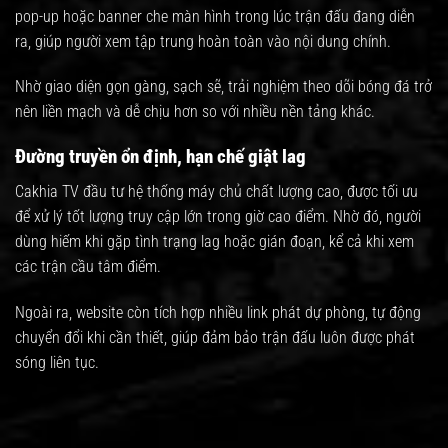
pop-up hoặc banner che màn hình trong lúc trận đấu đang diễn
ra, giúp người xem tập trung hoàn toàn vào nội dung chính.
Nhờ giao diện gọn gàng, sạch sẽ, trải nghiệm theo dõi bóng đá trở
nên liền mạch và dễ chịu hơn so với nhiều nền tảng khác.
Đường truyền ổn định, hạn chế giật lag
Cakhia TV đầu tư hệ thống máy chủ chất lượng cao, được tối ưu
để xử lý tốt lượng truy cập lớn trong giờ cao điểm. Nhờ đó, người
dùng hiếm khi gặp tình trạng lag hoặc gián đoạn, kể cả khi xem
các trận cầu tâm điểm.
Ngoài ra, website còn tích hợp nhiều link phát dự phòng, tự động
chuyển đổi khi cần thiết, giúp đảm bảo trận đấu luôn được phát
sóng liên tục.