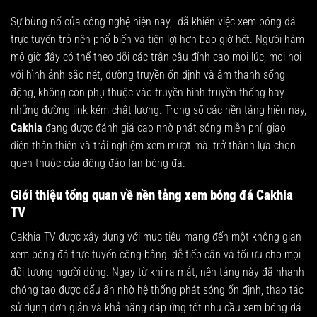
Sự bùng nổ của công nghệ hiện nay, đã khiến việc xem bóng đá
trực tuyến trở nên phổ biến và tiện lợi hơn bao giờ hết. Người hâm
mộ giờ đây có thể theo dõi các trận cầu đỉnh cao mọi lúc, mọi nơi
với hình ảnh sắc nét, đường truyền ổn định và âm thanh sống
động, không còn phụ thuộc vào truyền hình truyền thống hay
những đường link kém chất lượng. Trong số các nền tảng hiện nay,
Cakhia
đang được đánh giá cao nhờ phát sóng miễn phí, giao
diện thân thiện và trải nghiệm xem mượt mà, trở thành lựa chọn
quen thuộc của đông đảo fan bóng đá.
Giới thiệu tổng quan về nền tảng xem bóng đá Cakhia
TV
Cakhia TV được xây dựng với mục tiêu mang đến một không gian
xem bóng đá trực tuyến công bằng, dễ tiếp cận và tối ưu cho mọi
đối tượng người dùng. Ngay từ khi ra mắt, nền tảng này đã nhanh
chóng tạo được dấu ấn nhờ hệ thống phát sóng ổn định, thao tác
sử dụng đơn giản và khả năng đáp ứng tốt nhu cầu xem bóng đá