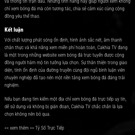
và thông tin trận đấu. Những tính năng này giúp người xem không
chỉ xem bóng đá mà còn tương tác, chia sẻ cảm xúc cùng cộng
đồng yêu thể thao.
Kết luận
Với chất lượng phát sóng ổn định, hình ảnh sắc nét, âm thanh
chân thực và khả năng xem miễn phí hoàn toàn, Cakhia TV đang
là một trong những website xem bóng đá trực tuyến được cộng
đồng người hâm mộ tin tưởng lựa chọn. Sự thân thiện trong giao
diện, tính ổn định của đường truyền cùng đội ngũ bình luận viên
chuyên nghiệp đã tạo nên một nền tảng xem bóng đá đáng trải
nghiệm.
Nếu bạn đang tìm kiếm một địa chỉ xem bóng đá trực tiếp uy tín,
dễ sử dụng và không bị gián đoạn, Cakhia TV chắc chắn là lựa
chọn không nên bỏ qua.
<< xem thêm >>
Tỷ Số Trực Tiếp