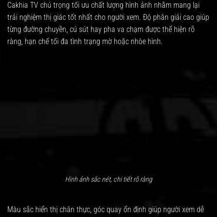
Cakhia TV chú trọng tối ưu chất lượng hình ảnh nhằm mang lại
trải nghiệm thị giác tốt nhất cho người xem. Độ phân giải cao giúp
từng đường chuyền, cú sút hay pha va chạm được thể hiện rõ
ràng, hạn chế tối đa tình trạng mờ hoặc nhòe hình.
Hình ảnh sắc nét, chi tiết rõ ràng
Màu sắc hiển thị chân thực, góc quay ổn định giúp người xem dễ