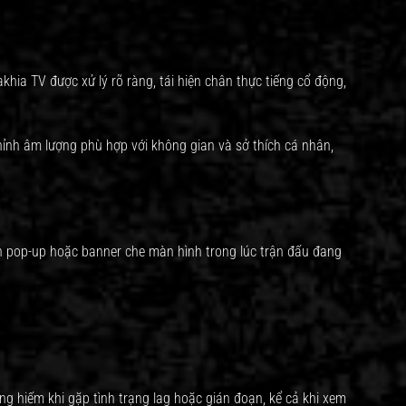
hia TV được xử lý rõ ràng, tái hiện chân thực tiếng cổ động,
hỉnh âm lượng phù hợp với không gian và sở thích cá nhân,
n pop-up hoặc banner che màn hình trong lúc trận đấu đang
ng hiếm khi gặp tình trạng lag hoặc gián đoạn, kể cả khi xem