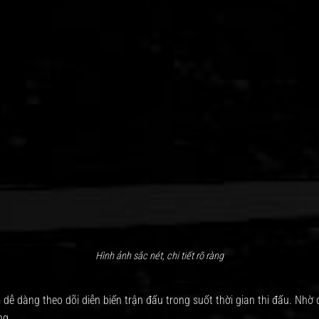
Hình ảnh sắc nét, chi tiết rõ ràng
 dễ dàng theo dõi diễn biến trận đấu trong suốt thời gian thi đấu. Nh
ng.