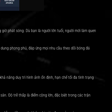
 giờ phát sóng. Dù bạn là người lớn tuổi, người mới làm quen
ội dung phong phú, đáp ứng mọi nhu cầu theo dõi bóng đá
hả năng duy trì hình ảnh ổn định, hạn chế tối đa tình trạng
ân. Độ trễ thấp là điểm cộng lớn, đặc biệt trong các trận