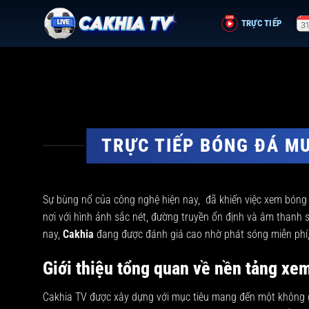
Bỏ
TRỰC TIẾP
qua
nội
dung
TRỰC TIẾP BÓNG ĐÁ M
Sự bùng nổ của công nghệ hiện nay, đã khiến việc xem bóng đá
nơi với hình ảnh sắc nét, đường truyền ổn định và âm thanh
nay,
Cakhia
đang được đánh giá cao nhờ phát sóng miễn phí, 
Giới thiệu tổng quan về nền tảng xe
Cakhia TV được xây dựng với mục tiêu mang đến một không gi