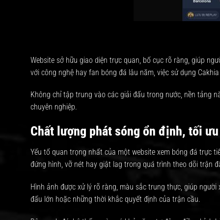
Website sở hữu giao diện trực quan, bố cục rõ ràng, giúp ngư
với công nghệ hay fan bóng đá lâu năm, việc sử dụng Cakhia
Không chỉ tập trung vào các giải đấu trong nước, nền tảng 
chuyên nghiệp.
Chất lượng phát sóng ổn định, tối ư
Yếu tố quan trọng nhất của một website xem bóng đá trực tiế
đứng hình, vỡ nét hay giật lag trong quá trình theo dõi trận đ
Hình ảnh được xử lý rõ ràng, màu sắc trung thực, giúp người 
đấu lớn hoặc những thời khắc quyết định của trận cầu.