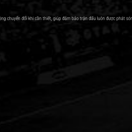
ộng chuyển đổi khi cần thiết, giúp đảm bảo trận đấu luôn được phát són