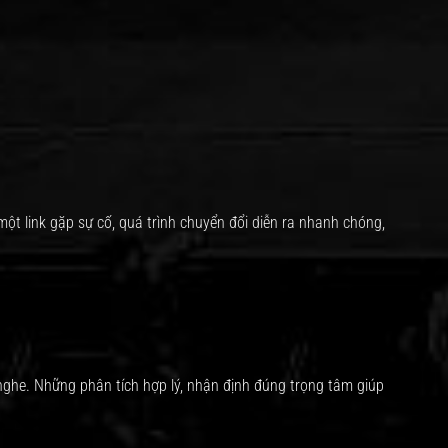
một link gặp sự cố, quá trình chuyển đổi diễn ra nhanh chóng,
nghe. Những phân tích hợp lý, nhận định đúng trọng tâm giúp